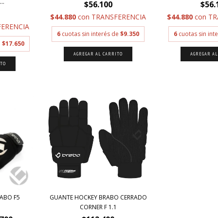
..
$56.100
$56.
$44.880
con
TRANSFERENCIA
$44.880
con
TR
ERENCIA
6
cuotas sin interés de
$9.350
6
cuotas sin int
e
$17.650
AGREGAR AL CARRITO
AGREGAR AL
ITO
ABO F5
GUANTE HOCKEY BRABO CERRADO
CORNER F 1.1