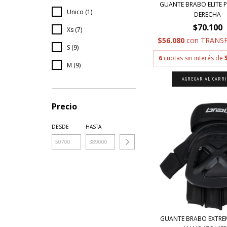
GUANTE BRABO ELITE
Unico (1)
DERECHA
$70.100
Xs (7)
$56.080
con
TRANSF
S (9)
6
cuotas sin interés de
M (9)
AGREGAR AL CARR
Precio
DESDE
HASTA
GUANTE BRABO EXTRE