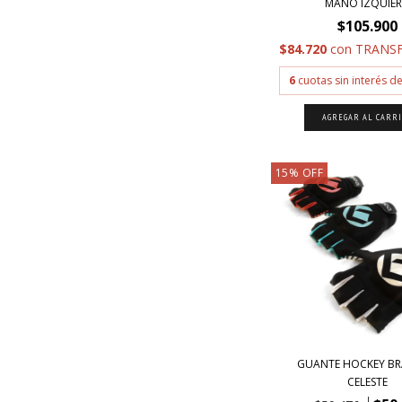
MANO IZQUIER.
$105.900
$84.720
con
TRANSF
6
cuotas sin interés d
AGREGAR AL CARR
15
%
OFF
GUANTE HOCKEY BR
CELESTE