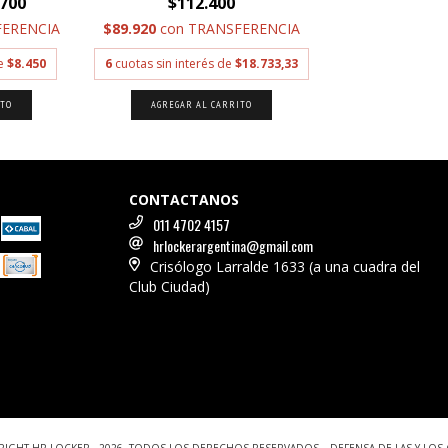
.700
$112.400
ERENCIA
$89.920
con
TRANSFERENCIA
de
$8.450
6
cuotas sin interés de
$18.733,33
ITO
AGREGAR AL CARRITO
CONTACTANOS
011 4702 4157
hrlockerargentina@gmail.com
Crisólogo Larralde 1633 (a una cuadra del
Club Ciudad)