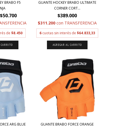
EY BRABO F5
GUANTE HOCKEY BRABO ULTIMATE
NJA
CORNER CORT...
$50.700
$389.000
ANSFERENCIA
$311.200
con
TRANSFERENCIA
erés de
$8.450
6
cuotas sin interés de
$64.833,33
 CARRITO
AGREGAR AL CARRITO
ORCE ARG BLUE
GUANTE BRABO FORCE ORANGE