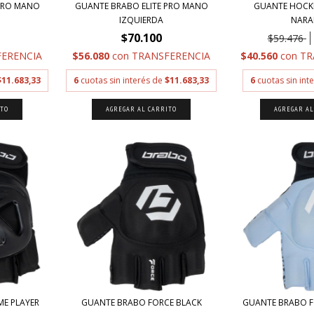
 PRO MANO
GUANTE BRABO ELITE PRO MANO
GUANTE HOCK
IZQUIERDA
NARA
$70.100
$59.476
ERENCIA
$56.080
con
TRANSFERENCIA
$40.560
con
TR
$11.683,33
6
cuotas sin interés de
$11.683,33
6
cuotas sin int
ITO
AGREGAR AL CARRITO
AGREGAR AL
ME PLAYER
GUANTE BRABO FORCE BLACK
GUANTE BRABO F