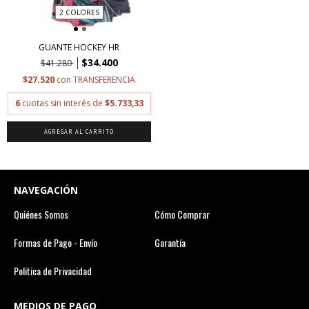
2 COLORES
GUANTE HOCKEY HR
$34.400
$41.280
$27.520
con
TRANSFERENCIA
6
cuotas sin interés de
$5.733,33
AGREGAR AL CARRITO
NAVEGACIÓN
Quiénes Somos
Cómo Comprar
Formas de Pago - Envío
Garantía
Politica de Privacidad
MEDIOS DE PAGO