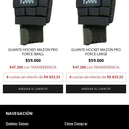
GUANTE HOCKEY MAZON PRO
GUANTE HOCKEY MAZON PRO
FORCE SMALL
FORCE LARGE
$59.000
$59.000
$47.200
con
TRANSFERENCIA
$47.200
con
TRANSFERENCIA
6
cuotas sin interés de
$9.833,33
6
cuotas sin interés de
$9.833,33
NAVEGACIÓN
Quiénes Somos
Cómo Comprar